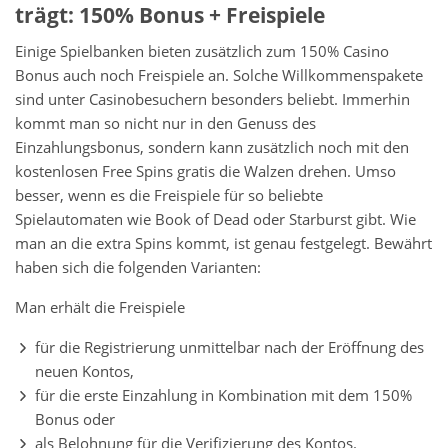
trägt: 150% Bonus + Freispiele
Einige Spielbanken bieten zusätzlich zum 150% Casino
Bonus auch noch Freispiele an. Solche Willkommenspakete
sind unter Casinobesuchern besonders beliebt. Immerhin
kommt man so nicht nur in den Genuss des
Einzahlungsbonus, sondern kann zusätzlich noch mit den
kostenlosen Free Spins gratis die Walzen drehen. Umso
besser, wenn es die Freispiele für so beliebte
Spielautomaten wie Book of Dead oder Starburst gibt. Wie
man an die extra Spins kommt, ist genau festgelegt. Bewährt
haben sich die folgenden Varianten:
Man erhält die Freispiele
für die Registrierung unmittelbar nach der Eröffnung des
neuen Kontos,
für die erste Einzahlung in Kombination mit dem 150%
Bonus oder
als Belohnung für die Verifizierung des Kontos.