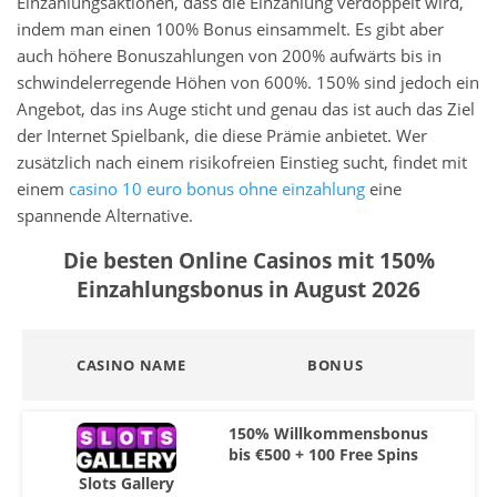
Einzahlungsaktionen, dass die Einzahlung verdoppelt wird,
indem man einen 100% Bonus einsammelt. Es gibt aber
auch höhere Bonuszahlungen von 200% aufwärts bis in
schwindelerregende Höhen von 600%. 150% sind jedoch ein
Angebot, das ins Auge sticht und genau das ist auch das Ziel
der Internet Spielbank, die diese Prämie anbietet. Wer
zusätzlich nach einem risikofreien Einstieg sucht, findet mit
einem
casino 10 euro bonus ohne einzahlung
eine
spannende Alternative.
Die besten Online Casinos mit 150%
Einzahlungsbonus in August 2026
CASINO NAME
BONUS
150% Willkommensbonus
bis €500 + 100 Free Spins
Slots Gallery