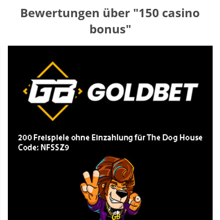
Bewertungen über "
150 casino
bonus
"