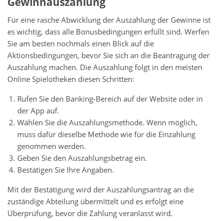
Gewinnauszahlung
Für eine rasche Abwicklung der Auszahlung der Gewinne ist
es wichtig, dass alle Bonusbedingungen erfüllt sind. Werfen
Sie am besten nochmals einen Blick auf die
Aktionsbedingungen, bevor Sie sich an die Beantragung der
Auszahlung machen. Die Auszahlung folgt in den meisten
Online Spielotheken diesen Schritten:
Rufen Sie den Banking-Bereich auf der Website oder in
der App auf.
Wählen Sie die Auszahlungsmethode. Wenn möglich,
muss dafür dieselbe Methode wie für die Einzahlung
genommen werden.
Geben Sie den Auszahlungsbetrag ein.
Bestätigen Sie Ihre Angaben.
Mit der Bestätigung wird der Auszahlungsantrag an die
zuständige Abteilung übermittelt und es erfolgt eine
Überprüfung, bevor die Zahlung veranlasst wird.