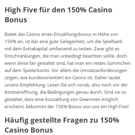
High Five für den 150% Casino
Bonus
Bietet das Casino einen Einzahlungsbonus in Höhe von
150% an, ist das eine gute Gelegenheit, um die Spielbank
mit dem Extrakapital umfassend zu testen. Zwar gibt es
Einschränkungen, die man unbedingt beachten sollte, doch
wenn diese fair gestaltet sind, hat man ein nettes Sümmchen
auf dem Spielerkonto. Vor allem die Umsatzanforderungen
zeigen, wie kundenorientiert ein Casino ist. Daher lautet
unsere Empfehlung: Lesen Sie sich vorab, also noch vor der
Kontoeröffnung, die Bedingungen genau durch. Sind sie so
gestaltet, dass eine Auszahlung von Gewinnen möglich
erscheint, bekommt der 150% Bonus von uns ein High Five!
Häufig gestellte Fragen zu 150%
Casino Bonus