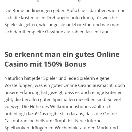
Die Bonusbedingungen geben Aufschluss darüber, wie man
sich die kostenlosen Drehungen holen kann, für welche
Spiele sie gelten, wie lange sie nutzbar sind und wie man
sich damit erspielte Gewinne auszahlen lassen kann.
So erkennt man ein gutes Online
Casino mit 150% Bonus
Natürlich hat jeder Spieler und jede Spielerin eigene
Vorstellungen, was ein gutes Online Casino ausmacht, doch
unsere Erfahrung hat gezeigt, dass es doch einige Kriterien
gibt, die bei allen guten Spielhallen dieselben sind. So viel
vorweg: Die Höhe des Willkommensbonus zählt nicht
unbedingt dazu! Das ergibt sich daraus, dass die Online
Casinobranche heiß umkämpft ist. Neue Internet
Spielbanken drängen im Wochentakt auf den Markt und