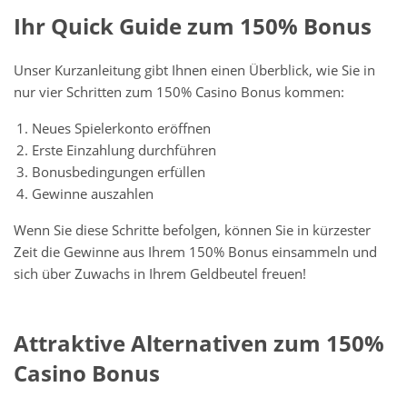
Ihr Quick Guide zum 150% Bonus
Unser Kurzanleitung gibt Ihnen einen Überblick, wie Sie in
nur vier Schritten zum 150% Casino Bonus kommen:
Neues Spielerkonto eröffnen
Erste Einzahlung durchführen
Bonusbedingungen erfüllen
Gewinne auszahlen
Wenn Sie diese Schritte befolgen, können Sie in kürzester
Zeit die Gewinne aus Ihrem 150% Bonus einsammeln und
sich über Zuwachs in Ihrem Geldbeutel freuen!
Attraktive Alternativen zum 150%
Casino Bonus