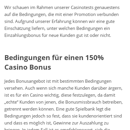
Wir schauen im Rahmen unserer Casinotests genauestens
auf die Bedingungen, die mit einer Promotion verbunden
sind. Aufgrund unserer Erfahrung können wir eine gute
Einschätzung liefern, unter welchen Bedingungen ein
Einzahlungsbonus für neue Kunden gut ist oder nicht.
Bedingungen für einen 150%
Casino Bonus
Jedes Bonusangebot ist mit bestimmten Bedingungen
versehen. Auch wenn sich manche Kunden darüber ärgern,
ist es für ein Casino wichtig, diese festzulegen, da damit
„echte“ Kunden von jenen, die Bonusmissbrauch betreiben,
getrennt werden können. Eine gute Spielbank legt die
Bedingungen jedoch so fest, dass sie kundenorientiert sind
und dass es möglich ist, Gewinne zur Auszahlung zu
bringen. In jedem Fall ist es empfehlenswert, sich die