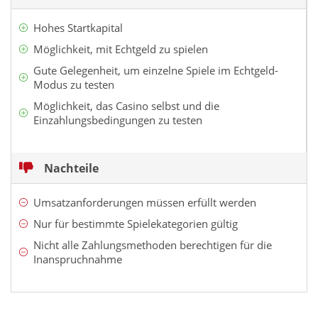
Hohes Startkapital
Möglichkeit, mit Echtgeld zu spielen
Gute Gelegenheit, um einzelne Spiele im Echtgeld-
Modus zu testen
Möglichkeit, das Casino selbst und die
Einzahlungsbedingungen zu testen
Nachteile
Umsatzanforderungen müssen erfüllt werden
Nur für bestimmte Spielekategorien gültig
Nicht alle Zahlungsmethoden berechtigen für die
Inanspruchnahme