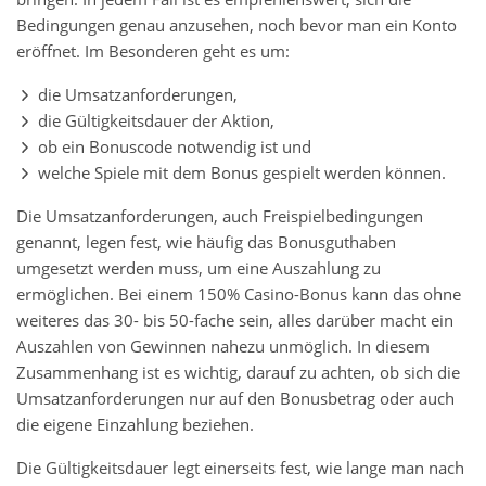
Bedingungen genau anzusehen, noch bevor man ein Konto
eröffnet. Im Besonderen geht es um:
die Umsatzanforderungen,
die Gültigkeitsdauer der Aktion,
ob ein Bonuscode notwendig ist und
welche Spiele mit dem Bonus gespielt werden können.
Die Umsatzanforderungen, auch Freispielbedingungen
genannt, legen fest, wie häufig das Bonusguthaben
umgesetzt werden muss, um eine Auszahlung zu
ermöglichen. Bei einem 150% Casino-Bonus kann das ohne
weiteres das 30- bis 50-fache sein, alles darüber macht ein
Auszahlen von Gewinnen nahezu unmöglich. In diesem
Zusammenhang ist es wichtig, darauf zu achten, ob sich die
Umsatzanforderungen nur auf den Bonusbetrag oder auch
die eigene Einzahlung beziehen.
Die Gültigkeitsdauer legt einerseits fest, wie lange man nach