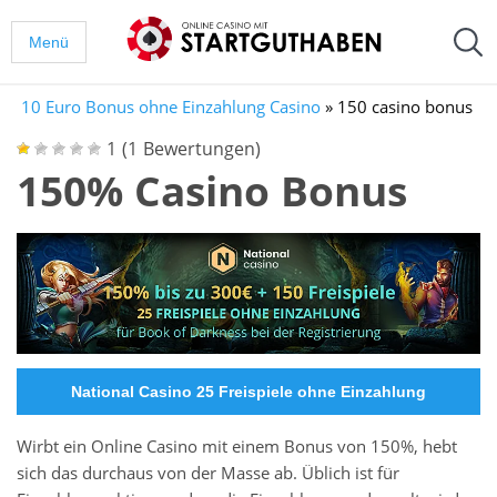
Menü
10 Euro Bonus ohne Einzahlung Casino
»
150 casino bonus
1
(
1
Bewertungen)
150% Casino Bonus
National Casino 25 Freispiele ohne Einzahlung
Wirbt ein Online Casino mit einem Bonus von 150%, hebt
sich das durchaus von der Masse ab. Üblich ist für