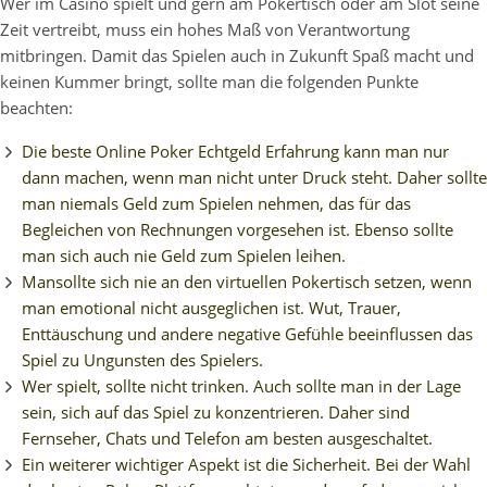
Wer im Casino spielt und gern am Pokertisch oder am Slot seine
Zeit vertreibt, muss ein hohes Maß von Verantwortung
mitbringen. Damit das Spielen auch in Zukunft Spaß macht und
keinen Kummer bringt, sollte man die folgenden Punkte
beachten:
Die beste Online Poker Echtgeld Erfahrung kann man nur
dann machen, wenn man nicht unter Druck steht. Daher sollte
man niemals Geld zum Spielen nehmen, das für das
Begleichen von Rechnungen vorgesehen ist. Ebenso sollte
man sich auch nie Geld zum Spielen leihen.
Mansollte sich nie an den virtuellen Pokertisch setzen, wenn
man emotional nicht ausgeglichen ist. Wut, Trauer,
Enttäuschung und andere negative Gefühle beeinflussen das
Spiel zu Ungunsten des Spielers.
Wer spielt, sollte nicht trinken. Auch sollte man in der Lage
sein, sich auf das Spiel zu konzentrieren. Daher sind
Fernseher, Chats und Telefon am besten ausgeschaltet.
Ein weiterer wichtiger Aspekt ist die Sicherheit. Bei der Wahl