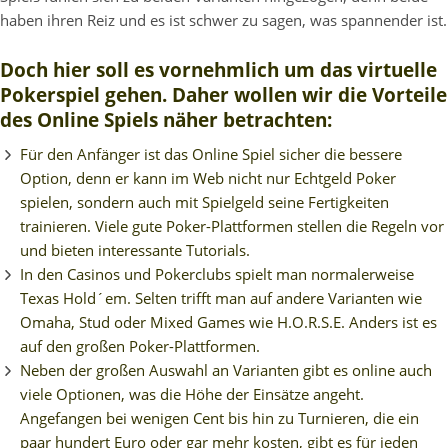
haben ihren Reiz und es ist schwer zu sagen, was spannender ist.
Doch hier soll es vornehmlich um das virtuelle
Pokerspiel gehen. Daher wollen wir die Vorteile
des Online Spiels näher betrachten:
Für den Anfänger ist das Online Spiel sicher die bessere
Option, denn er kann im Web nicht nur Echtgeld Poker
spielen, sondern auch mit Spielgeld seine Fertigkeiten
trainieren. Viele gute Poker-Plattformen stellen die Regeln vor
und bieten interessante Tutorials.
In den Casinos und Pokerclubs spielt man normalerweise
Texas Hold´em. Selten trifft man auf andere Varianten wie
Omaha, Stud oder Mixed Games wie H.O.R.S.E. Anders ist es
auf den großen Poker-Plattformen.
Neben der großen Auswahl an Varianten gibt es online auch
viele Optionen, was die Höhe der Einsätze angeht.
Angefangen bei wenigen Cent bis hin zu Turnieren, die ein
paar hundert Euro oder gar mehr kosten, gibt es für jeden