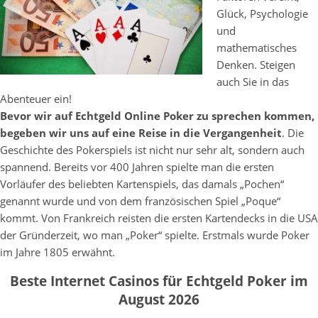
Glück, Psychologie
und
mathematisches
Denken. Steigen
auch Sie in das
Abenteuer ein!
Bevor wir auf Echtgeld Online Poker zu sprechen kommen,
begeben wir uns auf eine Reise in die Vergangenheit
. Die
Geschichte des Pokerspiels ist nicht nur sehr alt, sondern auch
spannend. Bereits vor 400 Jahren spielte man die ersten
Vorläufer des beliebten Kartenspiels, das damals „Pochen“
genannt wurde und von dem französischen Spiel „Poque“
kommt. Von Frankreich reisten die ersten Kartendecks in die USA
der Gründerzeit, wo man „Poker“ spielte. Erstmals wurde Poker
im Jahre 1805 erwähnt.
Beste Internet Casinos für Echtgeld Poker im
August 2026