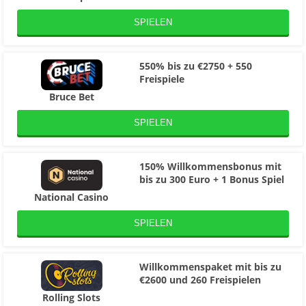
SPIELEN
550% bis zu €2750 + 550
Freispiele
Bruce Bet
SPIELEN
150% Willkommensbonus mit
bis zu 300 Euro + 1 Bonus Spiel
National Casino
SPIELEN
Willkommenspaket mit bis zu
€2600 und 260 Freispielen
Rolling Slots