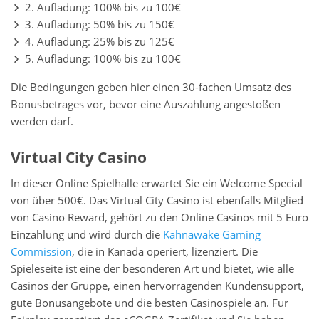
2. Aufladung: 100% bis zu 100€
3. Aufladung: 50% bis zu 150€
4. Aufladung: 25% bis zu 125€
5. Aufladung: 100% bis zu 100€
Die Bedingungen geben hier einen 30-fachen Umsatz des
Bonusbetrages vor, bevor eine Auszahlung angestoßen
werden darf.
Virtual City Casino
In dieser Online Spielhalle erwartet Sie ein Welcome Special
von über 500€. Das Virtual City Casino ist ebenfalls Mitglied
von Casino Reward, gehört zu den Online Casinos mit 5 Euro
Einzahlung und wird durch die
Kahnawake Gaming
Commission
, die in Kanada operiert, lizenziert. Die
Spieleseite ist eine der besonderen Art und bietet, wie alle
Casinos der Gruppe, einen hervorragenden Kundensupport,
gute Bonusangebote und die besten Casinospiele an. Für