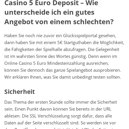
Casino 5 Euro Deposit – Wie
unterscheide ich ein gutes
Angebot von einem schlechten?
Haben Sie noch nie zuvor ein Glücksspielportal gesehen,
dann haben Sie mit einem 5€ Startguthaben die Möglichkeit,
die Fähigkeiten der Spielhalle abzufragen. Die Gelegenheit
ist im wahrsten Sinne des Wortes günstig. Denn wenn im
Online Casino 5 Euro Mindesteinzahlung ausreichen,
können Sie dennoch das ganze Spielangebot ausprobieren.
Wir erklären Ihnen, was Sie damit unbedingt testen sollten.
Sicherheit
Das Thema der ersten Stunde sollte immer die Sicherheit
sein. Einen Punkt davon können Sie bereits in der URL
ablesen. Die SSL Verschlüsselung sorgt dafür, dass alle
Daten auf der Seite verschlüsselt sind. So werden sie vor