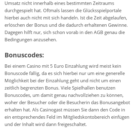
Umsatz nicht innerhalb eines bestimmten Zeitraums
durchgespielt hat. Oftmals lassen die Glücksspielportale
hierbei auch nicht mit sich handeln. Ist die Zeit abgelaufen,
erlöschen der Bonus und die dadurch erhaltenen Gewinne.
Dagegen hilft nur, sich schon vorab in den AGB genau die
Bedingungen anzusehen.
Bonuscodes:
Bei einem Casino mit 5 Euro Einzahlung wird meist kein
Bonuscode fällig, da es sich hierbei nur um eine generelle
Möglichkeit bei der Einzahlung geht und nicht um einen
zeitlich begrenzten Bonus. Viele Spielhallen benutzen
Bonuscodes, um damit genau nachvollziehen zu können,
woher der Besucher oder die Besucherin das Bonusangebot
erhalten hat. Als Casinogast müssen Sie dann den Code in
ein entsprechendes Feld im Mitgliedskontobereich einfügen
und der Inhalt wird dann freigeschaltet.