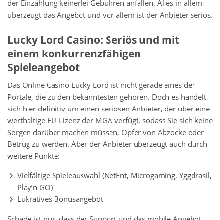
der Einzahlung keinerlei Gebühren anfallen. Alles in allem
überzeugt das Angebot und vor allem ist der Anbieter seriös.
Lucky Lord Casino: Seriös und mit
einem konkurrenzfähigen
Spieleangebot
Das Online Casino Lucky Lord ist nicht gerade eines der
Portale, die zu den bekanntesten gehören. Doch es handelt
sich hier definitiv um einen seriösen Anbieter, der über eine
werthaltige EU-Lizenz der MGA verfügt, sodass Sie sich keine
Sorgen darüber machen müssen, Opfer von Abzocke oder
Betrug zu werden. Aber der Anbieter überzeugt auch durch
weitere Punkte:
Vielfältige Spieleauswahl (NetEnt, Microgaming, Yggdrasil,
Play’n GO)
Lukratives Bonusangebot
Schade ist nur, dass der Support und das mobile Angebot