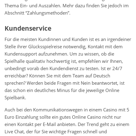
Thema Ein- und Auszahlen. Mehr dazu finden Sie jedoch im
Abschnitt “Zahlungsmethoden”.
Kundenservice
Für die meisten Kundinnen und Kunden ist es an irgendeiner
Stelle ihrer Glücksspielreise notwendig, Kontakt mit dem
Kundensupport aufzunehmen. Um zu wissen, ob die
Spielhalle qualitativ hochwertig ist, empfehlen wir Ihnen,
unbedingt vorab den Kundendienst zu testen. Ist er 24/7
erreichbar? Können Sie mit dem Team auf Deutsch
sprechen? Werden beide Fragen mit Nein beantwortet, ist
das schon ein deutliches Minus für die jeweilige Online
Spielbank.
Auch bei den Kommunikationswegen in einem Casino mit 5
Euro Einzahlung sollte ein gutes Online Casino nicht nur
einen Kontakt per E-Mail anbieten. Der Trend geht zu einem
Live Chat, der für Sie wichtige Fragen schnell und