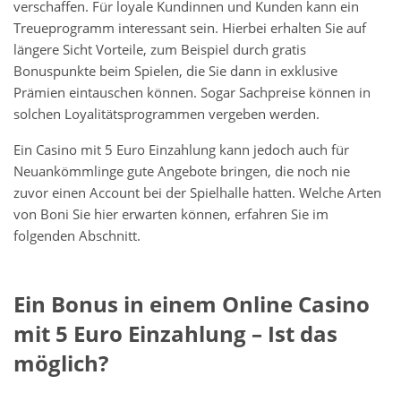
verschaffen. Für loyale Kundinnen und Kunden kann ein
Treueprogramm interessant sein. Hierbei erhalten Sie auf
längere Sicht Vorteile, zum Beispiel durch gratis
Bonuspunkte beim Spielen, die Sie dann in exklusive
Prämien eintauschen können. Sogar Sachpreise können in
solchen Loyalitätsprogrammen vergeben werden.
Ein Casino mit 5 Euro Einzahlung kann jedoch auch für
Neuankömmlinge gute Angebote bringen, die noch nie
zuvor einen Account bei der Spielhalle hatten. Welche Arten
von Boni Sie hier erwarten können, erfahren Sie im
folgenden Abschnitt.
Ein Bonus in einem Online Casino
mit 5 Euro Einzahlung – Ist das
möglich?