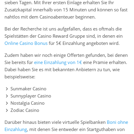
sieben Tagen. Mit Ihrer ersten Einlage erhalten Sie Ihr
Zusatzkapital innerhalb von 15 Minuten und können so fast
nahtlos mit dem Casinoabenteuer beginnen.
Bei der Recherche ist uns aufgefallen, dass es oftmals die
Spielstätten der Casino Reward Gruppe sind, in denen ein
Online Casino Bonus
für 5€ Einzahlung angeboten wird.
Zudem haben wir noch einige Offerten gefunden, bei denen
Sie bereits für
eine Einzahlung von 1€
eine Prämie erhalten.
Dabei haben Sie es mit bekannten Anbietern zu tun, wie
beispielsweise:
Sunmaker Casino
Sunnyplayer Casino
Nostalgia Casino
Zodiac Casino
Darüber hinaus bieten viele virtuelle Spielbanken
Boni ohne
Einzahlung
, mit denen Sie entweder ein Startguthaben von