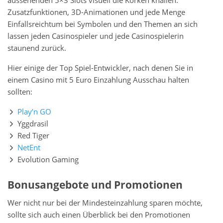
Zusatzfunktionen, 3D-Animationen und jede Menge
Einfallsreichtum bei Symbolen und den Themen an sich
lassen jeden Casinospieler und jede Casinospielerin
staunend zurück.
Hier einige der Top Spiel-Entwickler, nach denen Sie in
einem Casino mit 5 Euro Einzahlung Ausschau halten
sollten:
Play’n GO
Yggdrasil
Red Tiger
NetEnt
Evolution Gaming
Bonusangebote und Promotionen
Wer nicht nur bei der Mindesteinzahlung sparen möchte,
sollte sich auch einen Überblick bei den Promotionen