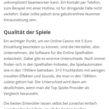
unkompliziert beantworten kann. Ein Kontakt per Telefon,
zum Beispiel mit einer Hotline, ist für dringende Fälle nicht
verkehrt. Dabei sollte jedoch eine gebührenfreie Nummer
Voraussetzung sein.
Qualität der Spiele
Ein wichtiger Punkt, um ein Online Casino mit 5 Euro
Einzahlung beurteilen zu können, sind die Hersteller, also
Unternehmen, die Software für die Online Spielhallen
entwickeln. Dabei gibt es enorme Unterschiede. Noch immer
finden sich in den Spielhallen Anbieter, die Spielautomaten
wie in den 1990ern betreiben. 3×3 Früchteslots mit wenigen
visuellen Effekten und Sounds, die man in den 1980ern
zuletzt gehört hat. Der Unterschied wird dann am
deutlichsten, wenn man die Top Spiele-Provider als
Vergleich heranzieht.
Die besten Entwickler lassen selbst bei zunächst einfach
aussehenden 5×3 Slots visuell die Korken knallen.