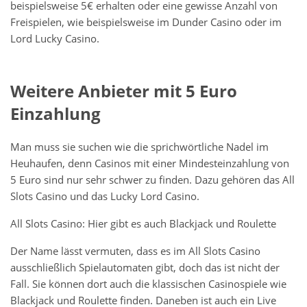
beispielsweise 5€ erhalten oder eine gewisse Anzahl von
Freispielen, wie beispielsweise im Dunder Casino oder im
Lord Lucky Casino.
Weitere Anbieter mit 5 Euro
Einzahlung
Man muss sie suchen wie die sprichwörtliche Nadel im
Heuhaufen, denn Casinos mit einer Mindesteinzahlung von
5 Euro sind nur sehr schwer zu finden. Dazu gehören das All
Slots Casino und das Lucky Lord Casino.
All Slots Casino: Hier gibt es auch Blackjack und Roulette
Der Name lässt vermuten, dass es im All Slots Casino
ausschließlich Spielautomaten gibt, doch das ist nicht der
Fall. Sie können dort auch die klassischen Casinospiele wie
Blackjack und Roulette finden. Daneben ist auch ein Live