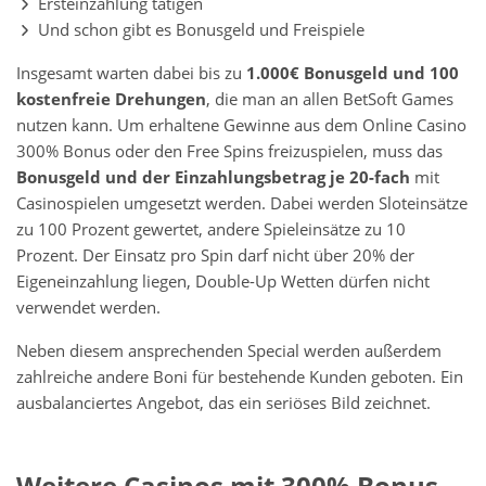
Ersteinzahlung tätigen
Und schon gibt es Bonusgeld und Freispiele
Insgesamt warten dabei bis zu
1.000€ Bonusgeld und 100
kostenfreie Drehungen
, die man an allen BetSoft Games
nutzen kann. Um erhaltene Gewinne aus dem Online Casino
300% Bonus oder den Free Spins freizuspielen, muss das
Bonusgeld und der Einzahlungsbetrag je 20-fach
mit
Casinospielen umgesetzt werden. Dabei werden Sloteinsätze
zu 100 Prozent gewertet, andere Spieleinsätze zu 10
Prozent. Der Einsatz pro Spin darf nicht über 20% der
Eigeneinzahlung liegen, Double-Up Wetten dürfen nicht
verwendet werden.
Neben diesem ansprechenden Special werden außerdem
zahlreiche andere Boni für bestehende Kunden geboten. Ein
ausbalanciertes Angebot, das ein seriöses Bild zeichnet.
Weitere Casinos mit 300% Bonus