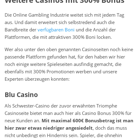
Die Online Gambling Industrie weitet sich mit jedem Tag
aus. Und damit erweitert sich selbstredend auch die
Bandbreite der
verfügbaren Boni
und die Anzahl der
Plattformen, die mit attraktiven 300% Boni locken.
Wer also unter den oben genannten Casinoseiten noch keine
passende Plattform gefunden hat, für den haben wir hier
noch einige weitere Spieleseiten ausfindig gemacht, die
ebenfalls mit 300% Promotionen werben und unsere
Experten überzeugen konnten:
Blu Casino
Als Schwester-Casino der zuvor erwähnten Triomphe
Casinoseite bietet man auch hier als Casino Bonus 300% für
neue Kunden an.
Mit maximal 600€ Bonusbetrag ist man
hier zwar etwas niedriger angesiedelt
, doch das muss
nicht unbedingt ein Hindernis sein. Spieler, die ohnehin