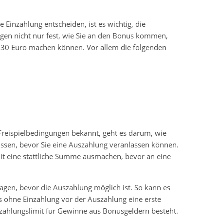
 Einzahlung entscheiden, ist es wichtig, die
gen nicht nur fest, wie Sie an den Bonus kommen,
30 Euro machen können. Vor allem die folgenden
reispielbedingungen bekannt, geht es darum, wie
ssen, bevor Sie eine Auszahlung veranlassen können.
it eine stattliche Summe ausmachen, bevor an eine
en, bevor die Auszahlung möglich ist. So kann es
s ohne Einzahlung vor der Auszahlung eine erste
zahlungslimit für Gewinne aus Bonusgeldern besteht.