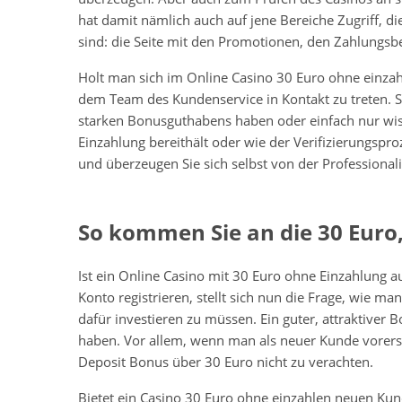
hat damit nämlich auch auf jene Bereiche Zugriff, di
sind: die Seite mit den Promotionen, den Zahlungsb
Holt man sich im Online Casino 30 Euro ohne einzah
dem Team des Kundenservice in Kontakt zu treten. S
starken Bonusguthabens haben oder einfach nur wis
Einzahlung bereithält oder wie der Verifizierungspr
und überzeugen Sie sich selbst von der Professionali
So kommen Sie an die 30 Euro
Ist ein Online Casino mit 30 Euro ohne Einzahlung 
Konto registrieren, stellt sich nun die Frage, wie 
dafür investieren zu müssen. Ein guter, attraktiver 
haben. Vor allem, wenn man als neuer Kunde vorers
Deposit Bonus über 30 Euro nicht zu verachten.
Bietet ein Casino 30 Euro ohne einzahlen neuen Kund