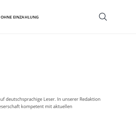
E OHNE EINZAHLUNG
uf deutschsprachige Leser. In unserer Redaktion
eserschaft kompetent mit aktuellen