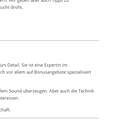
ucht droht.
s Detail. Sie ist eine Expertin im
ich vor allem auf Bonusangebote spezialisiert
tollem Sound überzeugen. Aber auch die Technik
nteressen.
haft.