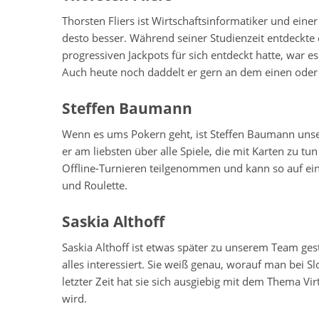
Thorsten Fliers ist Wirtschaftsinformatiker und einer
desto besser. Während seiner Studienzeit entdeckte 
progressiven Jackpots für sich entdeckt hatte, war 
Auch heute noch daddelt er gern an dem einen oder a
Steffen Baumann
Wenn es ums Pokern geht, ist Steffen Baumann unse
er am liebsten über alle Spiele, die mit Karten zu tu
Offline-Turnieren teilgenommen und kann so auf eine
und Roulette.
Saskia Althoff
Saskia Althoff ist etwas später zu unserem Team gesto
alles interessiert. Sie weiß genau, worauf man bei 
letzter Zeit hat sie sich ausgiebig mit dem Thema Vi
wird.