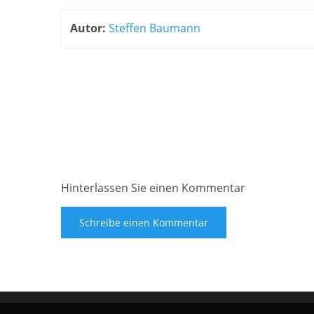
Autor:
Steffen Baumann
Hinterlassen Sie einen Kommentar
Schreibe einen Kommentar