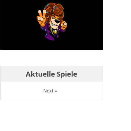
Aktuelle Spiele
Next »