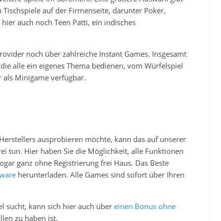
n Tischspiele auf der Firmenseite, darunter Poker,
h hier auch noch Teen Patti, ein indisches
Provider noch über zahlreiche Instant Games. Insgesamt
 die alle ein eigenes Thema bedienen, vom Würfelspiel
er als Minigame verfügbar.
 Herstellers ausprobieren möchte, kann das auf unserer
i tun. Hier haben Sie die Möglichkeit, alle Funktionen
sogar ganz ohne Registrierung frei Haus. Das Beste
tware
herunterladen. Alle Games sind sofort über Ihren
el sucht, kann sich hier auch über
einen Bonus ohne
len zu haben ist.