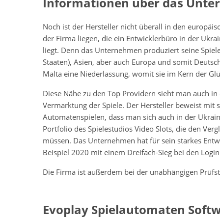
Informationen über das Unt
Noch ist der Hersteller nicht überall in den europä
der Firma liegen, die ein Entwicklerbüro in der Ukra
liegt. Denn das Unternehmen produziert seine Spiele
Staaten), Asien, aber auch Europa und somit Deutsc
Malta eine Niederlassung, womit sie im Kern der Glüc
Diese Nähe zu den Top Providern sieht man auch in
Vermarktung der Spiele. Der Hersteller beweist mit 
Automatenspielen, dass man sich auch in der Ukrai
Portfolio des Spielestudios Video Slots, die den Ve
müssen. Das Unternehmen hat für sein starkes Entw
Beispiel 2020 mit einem Dreifach-Sieg bei den Logi
Die Firma ist außerdem bei der unabhängigen Prüfste
Evoplay Spielautomaten Soft