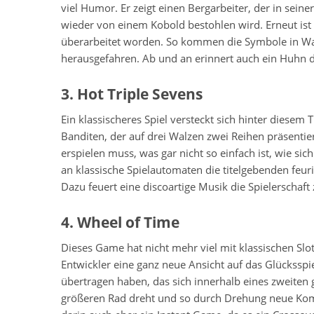
viel Humor. Er zeigt einen Bergarbeiter, der in sein
wieder von einem Kobold bestohlen wird. Erneut i
überarbeitet worden. So kommen die Symbole in W
herausgefahren. Ab und an erinnert auch ein Huhn d
3. Hot Triple Sevens
Ein klassischeres Spiel versteckt sich hinter diesem
Banditen, der auf drei Walzen zwei Reihen präsent
erspielen muss, was gar nicht so einfach ist, wie sic
an klassische Spielautomaten die titelgebenden feu
Dazu feuert eine discoartige Musik die Spielerschaf
4. Wheel of Time
Dieses Game hat nicht mehr viel mit klassischen Slo
Entwickler eine ganz neue Ansicht auf das Glücksspi
übertragen haben, das sich innerhalb eines zweiten
größeren Rad dreht und so durch Drehung neue Kombi