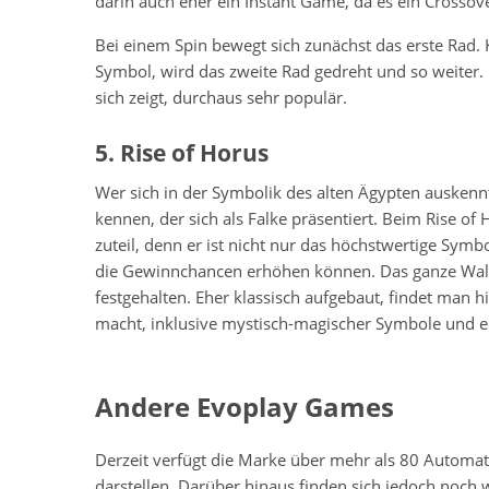
darin auch eher ein Instant Game, da es ein Crossov
Bei einem Spin bewegt sich zunächst das erste Ra
Symbol, wird das zweite Rad gedreht und so weiter. 
sich zeigt, durchaus sehr populär.
5. Rise of Horus
Wer sich in der Symbolik des alten Ägypten auskenn
kennen, der sich als Falke präsentiert. Beim Rise o
zuteil, denn er ist nicht nur das höchstwertige Symb
die Gewinnchancen erhöhen können. Das ganze Walze
festgehalten. Eher klassisch aufgebaut, findet man hi
macht, inklusive mystisch-magischer Symbole und e
Andere Evoplay Games
Derzeit verfügt die Marke über mehr als 80 Automat
darstellen. Darüber hinaus finden sich jedoch noch 