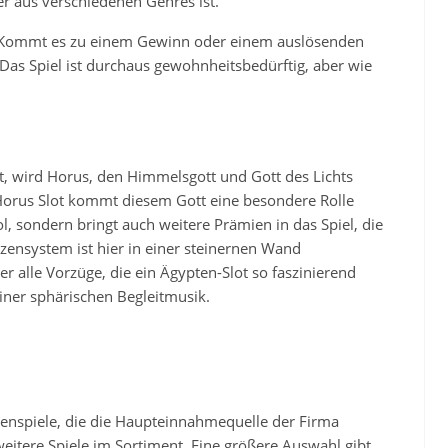
er aus verschiedenen Genres ist.
d. Kommt es zu einem Gewinn oder einem auslösenden
Das Spiel ist durchaus gewohnheitsbedürftig, aber wie
t, wird Horus, den Himmelsgott und Gott des Lichts
f Horus Slot kommt diesem Gott eine besondere Rolle
ol, sondern bringt auch weitere Prämien in das Spiel, die
nsystem ist hier in einer steinernen Wand
er alle Vorzüge, die ein Ägypten-Slot so faszinierend
iner sphärischen Begleitmusik.
enspiele, die die Haupteinnahmequelle der Firma
weitere Spiele im Sortiment. Eine größere Auswahl gibt