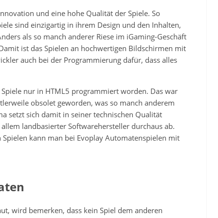
Innovation und eine hohe Qualität der Spiele. So
piele sind einzigartig in ihrem Design und den Inhalten,
 Anders als so manch anderer Riese im iGaming-Geschäft
h. Damit ist das Spielen an hochwertigen Bildschirmen mit
wickler auch bei der Programmierung dafür, dass alles
e Spiele nur in HTML5 programmiert worden. Das war
ittlerweile obsolet geworden, was so manch anderem
a setzt sich damit in seiner technischen Qualität
allem landbasierter Softwarehersteller durchaus ab.
n Spielen kann man bei Evoplay Automatenspielen mit
aten
haut, wird bemerken, dass kein Spiel dem anderen